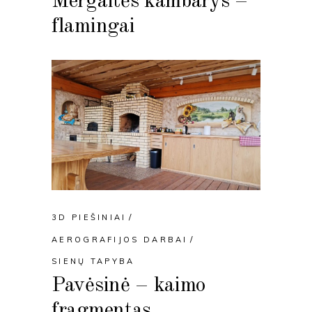
Mergaitės kambarys –
flamingai
3D PIEŠINIAI
AEROGRAFIJOS DARBAI
SIENŲ TAPYBA
Pavėsinė – kaimo
fragmentas